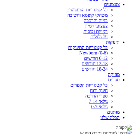
צעצועים
כל קטגוריות הצעצועים
משחקי קופסא וחשיבה
בנייה והרכבה
צעצועי דמיון
דמויות ובובות
על גלגלים
תינוקות
כל קטגוריות התינוקות
Newborn (0-6)
6-12 חודשים
12-18 חודשים
18-24 חודשים
מוזיקה
ספרים
כל קטגוריות הספרים
חינוך ורוח
ספרי הדרכה
גילאי 7-14
גילאי 0-7
מותגים
הבלוג שלנו