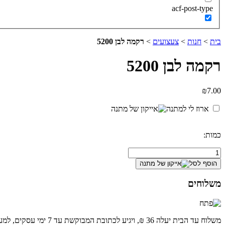
acf-post-type
בית
>
חנות
>
צעצועים
>
רקמה לבן 5200
רקמה לבן 5200
₪
7.00
ארוז לי למתנה
כמות:
כמות
של
הוסף לסל
רקמה
לבן
משלוחים
5200
משלוח עד הבית יעלה 36 ₪, ויגיע לכתובת המבוקשת עד 7 ימי עסקים, למעט אילת והערבה (עד 12 ימי עסקים).