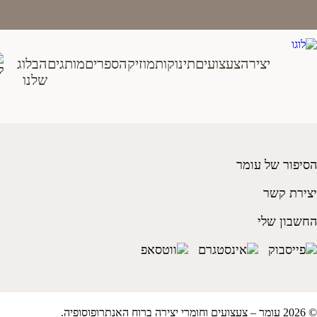
Ski
t
conten
יצירה
צעצועים
תינוקות
מוזיקה
ספרים
מותגים
הבלוג
שורוול 000 לבן
שלנו
₪
35.00
הסיפור של עומר
יצירת קשר
החשבון שלי
© 2026 עומר – צעצועים וחומרי יצירה ברוח האנתרופוסופיה.