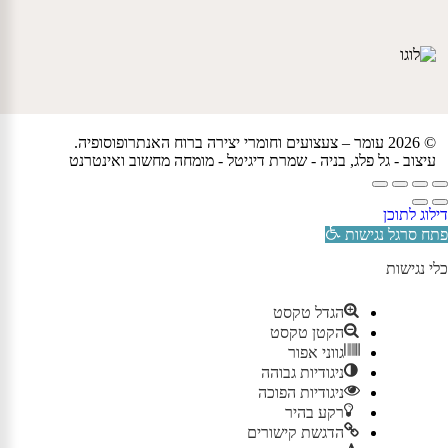
© 2026 עומר – צעצועים וחומרי יצירה ברוח האנתרופוסופיה.
עיצוב -
גל פלג
, בניה -
שמרת דיגיטל - מומחה מחשוב ואינטרנט
דילוג לתוכן
פתח סרגל נגישות
כלי נגישות
הגדל טקסט
הקטן טקסט
גווני אפור
ניגודיות גבוהה
ניגודיות הפוכה
רקע בהיר
הדגשת קישורים