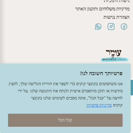
גישות חינוכיות
מדיניות משלוחים ותקנון האתר
הצהרת נגישות
פרטיותך חשובה לנו!
פתח סרגל נגישות
אנו משתמשים בקובצי קוקיס כדי לשפר את חוויית הגלישה שלך, להציג
© 2026 עומר – צעצועים וחומרי יצירה ברוח האנתרופוסופיה.
מודעות או תוכן מותאמים אישית ולנתח את התנועה שלנו. על ידי
עיצוב -
גל פלג
, בניה -
שמרת דיגיטל - מומחה מחשוב ואינטרנט
לחיצה על "קבל הכל", אתה מסכים לשימוש שלנו בקובצי
קוקיס
מדיניות פרטיות
קבל הכל