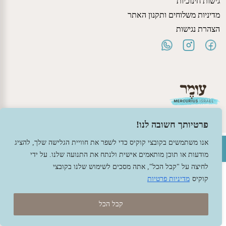
גישות חינוכיות
מדיניות משלוחים ותקנון האתר
הצהרת נגישות
פרטיותך חשובה לנו!
פתח סרגל נגישות
אנו משתמשים בקובצי קוקיס כדי לשפר את חוויית הגלישה שלך, להציג
© 2026 עומר – צעצועים וחומרי יצירה ברוח האנתרופוסופיה.
מודעות או תוכן מותאמים אישית ולנתח את התנועה שלנו. על ידי
עיצוב -
גל פלג
, בניה -
שמרת דיגיטל - מומחה מחשוב ואינטרנט
לחיצה על "קבל הכל", אתה מסכים לשימוש שלנו בקובצי
קוקיס
מדיניות פרטיות
קבל הכל