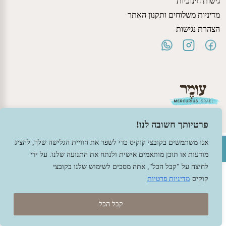
גישות חינוכיות
מדיניות משלוחים ותקנון האתר
הצהרת נגישות
פרטיותך חשובה לנו!
פתח סרגל נגישות
אנו משתמשים בקובצי קוקיס כדי לשפר את חוויית הגלישה שלך, להציג
© 2026 עומר – צעצועים וחומרי יצירה ברוח האנתרופוסופיה.
מודעות או תוכן מותאמים אישית ולנתח את התנועה שלנו. על ידי
עיצוב -
גל פלג
, בניה -
שמרת דיגיטל - מומחה מחשוב ואינטרנט
לחיצה על "קבל הכל", אתה מסכים לשימוש שלנו בקובצי
קוקיס
מדיניות פרטיות
קבל הכל