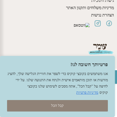
גישות חינוכיות
מדיניות משלוחים ותקנון האתר
הצהרת נגישות
פרטיותך חשובה לנו!
פתח סרגל נגישות
אנו משתמשים בקובצי קוקיס כדי לשפר את חוויית הגלישה שלך, להציג
© 2026 עומר – צעצועים וחומרי יצירה ברוח האנתרופוסופיה.
מודעות או תוכן מותאמים אישית ולנתח את התנועה שלנו. על ידי
עיצוב -
גל פלג
, בניה -
שמרת דיגיטל - מומחה מחשוב ואינטרנט
לחיצה על "קבל הכל", אתה מסכים לשימוש שלנו בקובצי
קוקיס
מדיניות פרטיות
קבל הכל