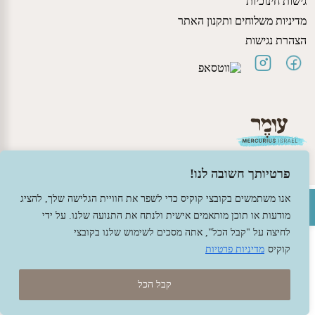
גישות חינוכיות
מדיניות משלוחים ותקנון האתר
הצהרת נגישות
פרטיותך חשובה לנו!
פתח סרגל נגישות
אנו משתמשים בקובצי קוקיס כדי לשפר את חוויית הגלישה שלך, להציג
© 2026 עומר – צעצועים וחומרי יצירה ברוח האנתרופוסופיה.
מודעות או תוכן מותאמים אישית ולנתח את התנועה שלנו. על ידי
עיצוב -
גל פלג
, בניה -
שמרת דיגיטל - מומחה מחשוב ואינטרנט
לחיצה על "קבל הכל", אתה מסכים לשימוש שלנו בקובצי
קוקיס
מדיניות פרטיות
קבל הכל