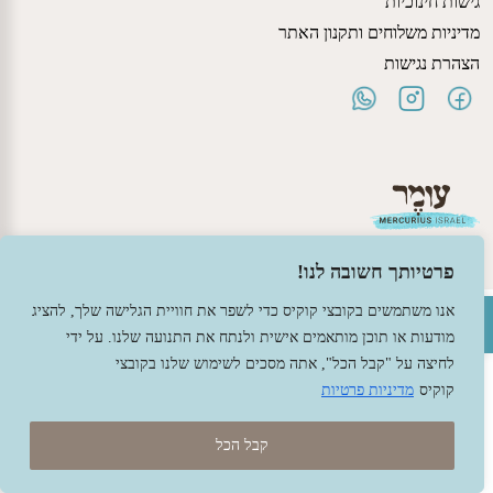
גישות חינוכיות
מדיניות משלוחים ותקנון האתר
הצהרת נגישות
פרטיותך חשובה לנו!
פתח סרגל נגישות
אנו משתמשים בקובצי קוקיס כדי לשפר את חוויית הגלישה שלך, להציג
© 2026 עומר – צעצועים וחומרי יצירה ברוח האנתרופוסופיה.
מודעות או תוכן מותאמים אישית ולנתח את התנועה שלנו. על ידי
עיצוב -
גל פלג
, בניה -
שמרת דיגיטל - מומחה מחשוב ואינטרנט
לחיצה על "קבל הכל", אתה מסכים לשימוש שלנו בקובצי
קוקיס
מדיניות פרטיות
קבל הכל