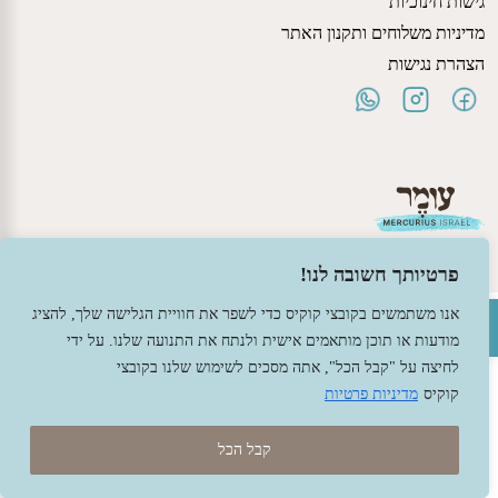
גישות חינוכיות
מדיניות משלוחים ותקנון האתר
הצהרת נגישות
פרטיותך חשובה לנו!
פתח סרגל נגישות
אנו משתמשים בקובצי קוקיס כדי לשפר את חוויית הגלישה שלך, להציג
© 2026 עומר – צעצועים וחומרי יצירה ברוח האנתרופוסופיה.
מודעות או תוכן מותאמים אישית ולנתח את התנועה שלנו. על ידי
עיצוב -
גל פלג
, בניה -
שמרת דיגיטל - מומחה מחשוב ואינטרנט
לחיצה על "קבל הכל", אתה מסכים לשימוש שלנו בקובצי
קוקיס
מדיניות פרטיות
קבל הכל