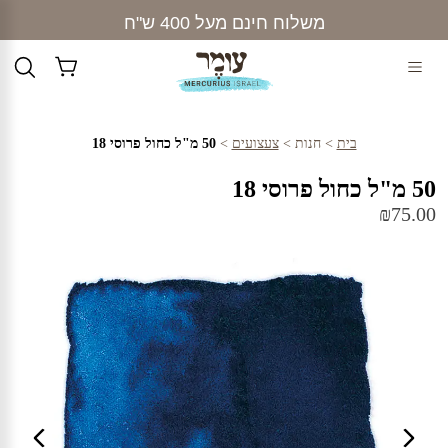
Ski
משלוח חינם מעל 400 ש"ח
t
conten
בית
>
חנות
>
צעצועים
>
50 מ"ל כחול פרוסי 18
50 מ"ל כחול פרוסי 18
₪
75.00