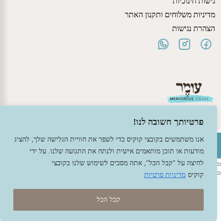
גישות חינוכיות
מדיניות משלוחים ותקנון האתר
הצהרת נגישות
פרטיותך חשובה לנו!
פתח סרגל נגישות
אנו משתמשים בקובצי קוקיס כדי לשפר את חוויית הגלישה שלך, להציג
© 2026 עומר – צעצועים וחומרי יצירה ברוח האנתרופוסופיה.
מודעות או תוכן מותאמים אישית ולנתח את התנועה שלנו. על ידי
עיצוב -
גל פלג
, בניה -
שמרת דיגיטל - מומחה מחשוב ואינטרנט
לחיצה על "קבל הכל", אתה מסכים לשימוש שלנו בקובצי
קוקיס
מדיניות פרטיות
קבל הכל