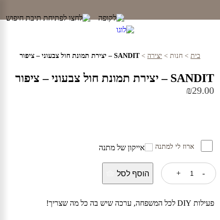
Ski
t
conten
בית
>
חנות
>
יצירה
>
SANDIT – יצירת תמונת חול צבעוני – ציפור
SANDIT – יצירת תמונת חול צבעוני – ציפור
₪
29.00
ארוז לי למתנה
כמות
+
-
הוסף לסל
של
SANDIT
-
יצירת
פעילות DIY לכל המשפחה, ערכה שיש בה כל מה שצריך!
תמונת
חול